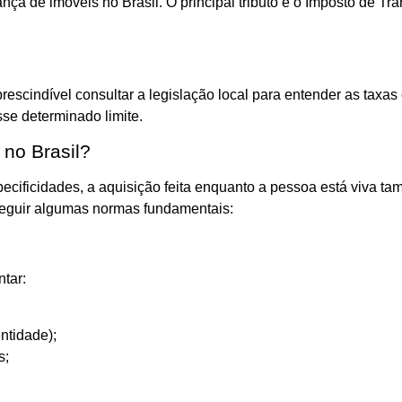
ança de imóveis no Brasil. O principal tributo é o Imposto de
scindível consultar a legislação local para entender as taxas 
sse determinado limite.
no Brasil?
cificidades, a aquisição feita enquanto a pessoa está viva ta
seguir algumas normas fundamentais:
ntar:
ntidade);
s;