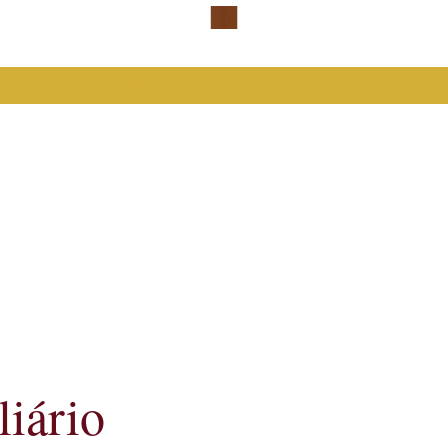
Falar com advogada especialista
liário