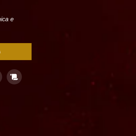
nica e
a