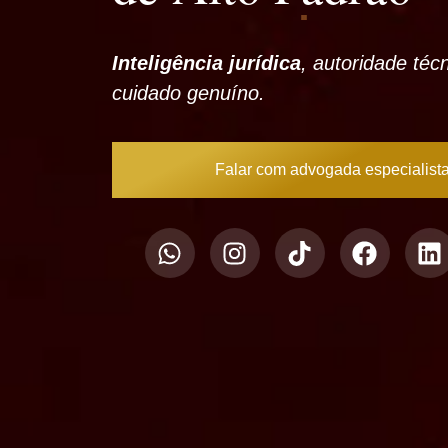
Inteligência jurídica
, autoridade téc
cuidado genuíno.
Falar com advogada especialist