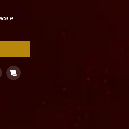
nica e
a