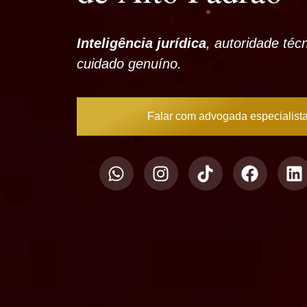
Inteligência jurídica
, autoridade téc
cuidado genuíno.
Falar com advogada especialist