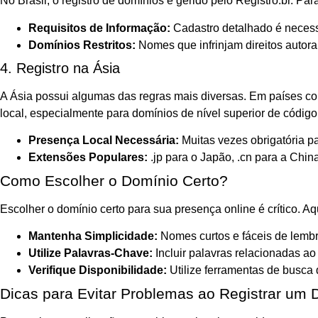
No Brasil, o registro de domínios é gerido pelo Registro.br. Pa
Requisitos de Informação:
Cadastro detalhado é necess
Domínios Restritos:
Nomes que infrinjam direitos autorai
4. Registro na Ásia
A Ásia possui algumas das regras mais diversas. Em países com
local, especialmente para domínios de nível superior de código
Presença Local Necessária:
Muitas vezes obrigatória pa
Extensões Populares:
.jp para o Japão, .cn para a China
Como Escolher o Domínio Certo?
Escolher o domínio certo para sua presença online é crítico. Aq
Mantenha Simplicidade:
Nomes curtos e fáceis de lembr
Utilize Palavras-Chave:
Incluir palavras relacionadas a
Verifique Disponibilidade:
Utilize ferramentas de busca 
Dicas para Evitar Problemas ao Registrar um 