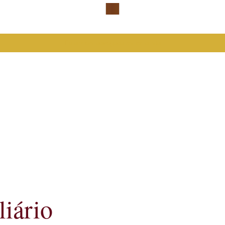
Falar com advogada especialista
liário