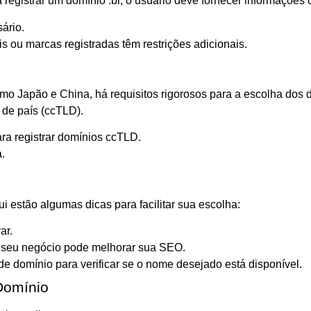
ra registrar um domínio .br, o usuário deve fornecer informaçõe
ário.
s ou marcas registradas têm restrições adicionais.
o Japão e China, há requisitos rigorosos para a escolha dos d
 de país (ccTLD).
ra registrar domínios ccTLD.
.
ui estão algumas dicas para facilitar sua escolha:
ar.
o seu negócio pode melhorar sua SEO.
de domínio para verificar se o nome desejado está disponível.
Domínio