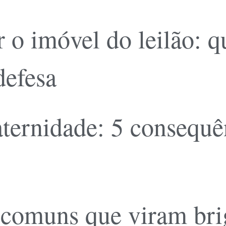
 o imóvel do leilão: 
defesa
ernidade: 5 consequên
 comuns que viram brig