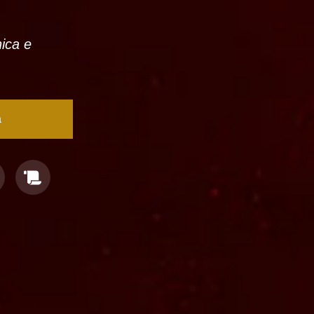
nica e
a