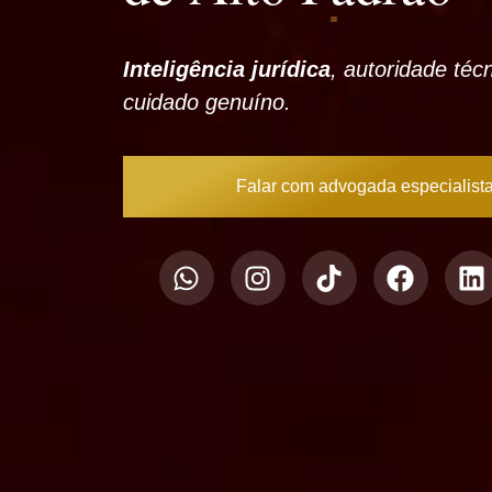
Inteligência jurídica
, autoridade téc
cuidado genuíno.
Falar com advogada especialist