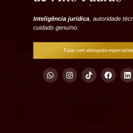
Inteligência jurídica
, autoridade téc
cuidado genuíno.
Falar com advogada especialist