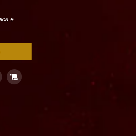
nica e
a