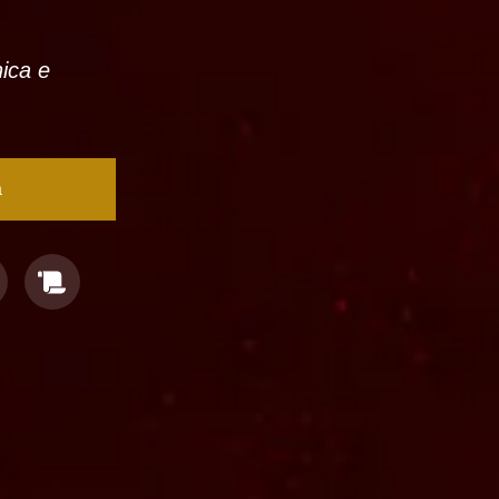
nica e
a