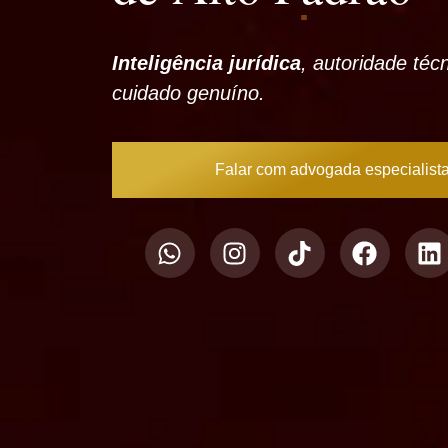
Inteligência jurídica
, autoridade téc
cuidado genuíno.
Falar com advogada especialist