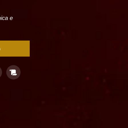
nica e
a