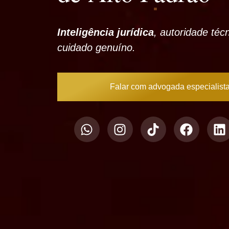
Inteligência jurídica
, autoridade téc
cuidado genuíno.
Falar com advogada especialist