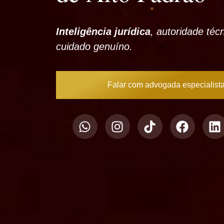
Inteligência jurídica
, autoridade téc
cuidado genuíno.
Falar com advogada especialist