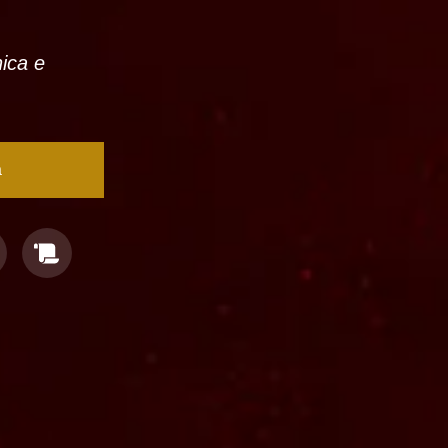
nica e
a