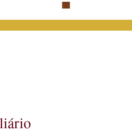
Falar com advogada especialista
liário