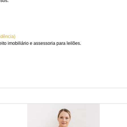
ssos.
udência)
to imobiliário e assessoria para leilões.