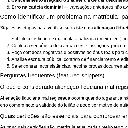
Cancelamento irregular ou ausência de cancelament
Erro na cadeia dominial
— transações anteriores não ave
Como identificar um problema na matrícula: p
Siga estas etapas para verificar se existe uma
alienação fiduci
Solicite a certidão de matrícula atualizada (inteira teor) 
Confira a sequência de averbações e inscrições: procure 
Peça certidões negativas e positivas de ônus reais para c
Analise escritura pública, contrato de financiamento e edi
Se encontrar inconsistências, recolha provas documentais (
Perguntas frequentes (featured snippets)
O que é considerado alienação fiduciária mal regi
Alienação fiduciária mal registrada ocorre quando a garantia 
erro compromete a validade do leilão e pode ser motivo de nul
Quais certidões são essenciais para comprovar er
As principais certidões são: matrícula atualizada (inteiro teor),