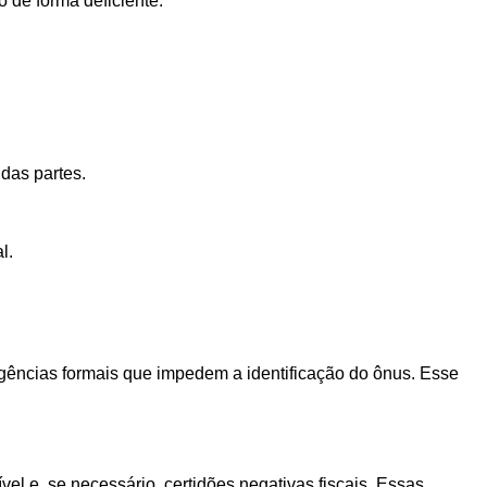
 de forma deficiente.
das partes.
l.
rgências formais que impedem a identificação do ônus. Esse
cível e, se necessário, certidões negativas fiscais. Essas