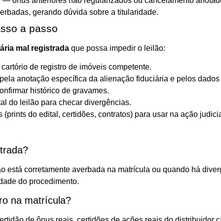
o
— ônus anteriores não regularizados ou cancelamento anotado
rbadas, gerando dúvida sobre a titularidade.
asso a passo
ária mal registrada
que possa impedir o leilão:
no cartório de registro de imóveis competente.
pela anotação específica da alienação fiduciária e pelos dados 
onfirmar histórico de gravames.
tal do leilão para checar divergências.
prints do edital, certidões, contratos) para usar na ação judicia
strada?
não está corretamente averbada na matrícula ou quando há dive
idade do procedimento.
ro na matrícula?
 certidão de ônus reais, certidões de ações reais do distribuidor 