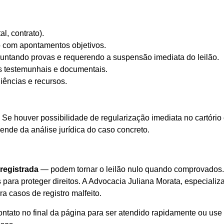
l, contrato).
co com apontamentos objetivos.
, juntando provas e requerendo a suspensão imediata do leilão.
vas testemunhais e documentais.
ências e recursos.
. Se houver possibilidade de regularização imediata no cartóri
pende da análise jurídica do caso concreto.
 registrada
— podem tornar o leilão nulo quando comprovados. Id
ara proteger direitos. A Advocacia Juliana Morata, especializad
a casos de registro malfeito.
contato no final da página para ser atendido rapidamente ou us