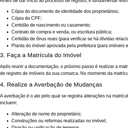
Antes de dar início ao processo de registro, é fundamental r
Cópia do documento de identidade dos proprietários;
Cópia do CPF;
Certidão de nascimento ou casamento;
Contrato de compra e venda, ou escritura pública;
Certidão de ônus reais (para verificar se há dívidas relac
Planta do imóvel aprovada pela prefeitura (para imóveis 
3. Faça a Matrícula do Imóvel
Após reunir a documentação, o próximo passo é realizar a matrícu
de registro de imóveis da sua comarca. No momento da matrícu
4. Realize a Averbação de Mudanças
A averbação é o ato pelo qual se registra alterações na matrí
incluem:
Alteração de nome do proprietário;
Construções ou reformas realizadas no imóvel;
Divisão ou unificação de terrenos.