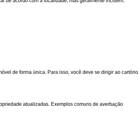
iar de acordo com a localidade, mas geralmente incluem:
móvel de forma única. Para isso, você deve se dirigir ao cartório
a propriedade atualizadas. Exemplos comuns de averbação