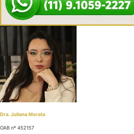
Dra. Juliana Morata
OAB nº 452157