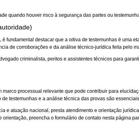
idade quando houver risco à segurança das partes ou testemunha
autoridade)
, é fundamental destacar que a oitiva de testemunhas é uma eta
ia de corroborações e da análise técnico-jurídica feita pelo m
gado criminalista, peritos e assistentes técnicos para garant
m marco processual relevante que pode contribuir para elucida
ção de testemunhas e a análise técnica das provas são essenciai
ia e atuação nacional, presta atendimento e orientação jurídi
 orientação, preencha o formulário de contato nesta página pa