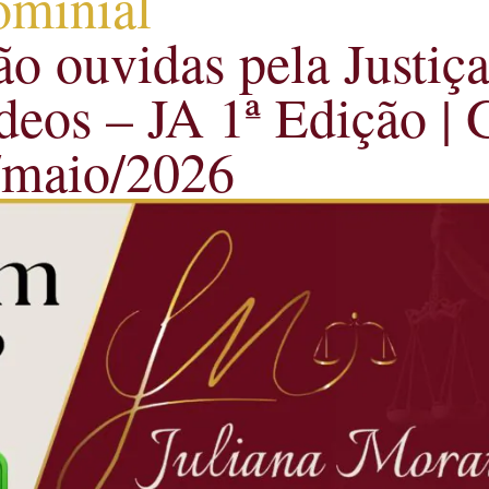
ominial
o ouvidas pela Justiça
deos – JA 1ª Edição | 
7/maio/2026