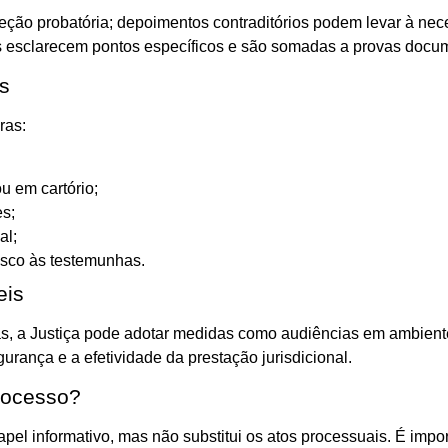
reção probatória; depoimentos contraditórios podem levar à ne
as esclarecem pontos específicos e são somadas a provas docume
s
ras:
u em cartório;
es;
al;
isco às testemunhas.
eis
s, a Justiça pode adotar medidas como audiências em ambient
urança e a efetividade da prestação jurisdicional.
rocesso?
pel informativo, mas não substitui os atos processuais. É impor