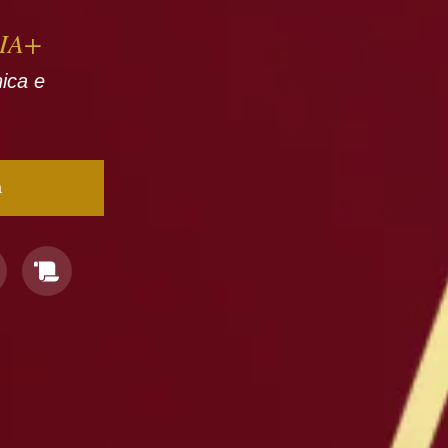
QIA+
nica e
a