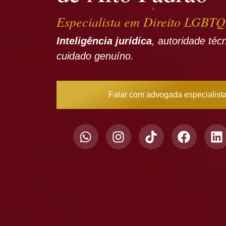
Especialista em Direito LGBT
Inteligência jurídica
, autoridade téc
cuidado genuíno.
Falar com advogada especialist