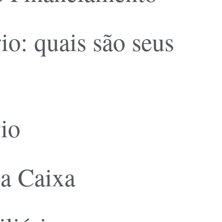
io: quais são seus
io
a Caixa