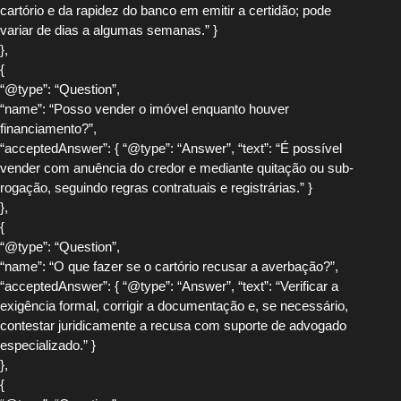
cartório e da rapidez do banco em emitir a certidão; pode
variar de dias a algumas semanas.” }
},
{
“@type”: “Question”,
“name”: “Posso vender o imóvel enquanto houver
financiamento?”,
“acceptedAnswer”: { “@type”: “Answer”, “text”: “É possível
vender com anuência do credor e mediante quitação ou sub-
rogação, seguindo regras contratuais e registrárias.” }
},
{
“@type”: “Question”,
“name”: “O que fazer se o cartório recusar a averbação?”,
“acceptedAnswer”: { “@type”: “Answer”, “text”: “Verificar a
exigência formal, corrigir a documentação e, se necessário,
contestar juridicamente a recusa com suporte de advogado
especializado.” }
},
{