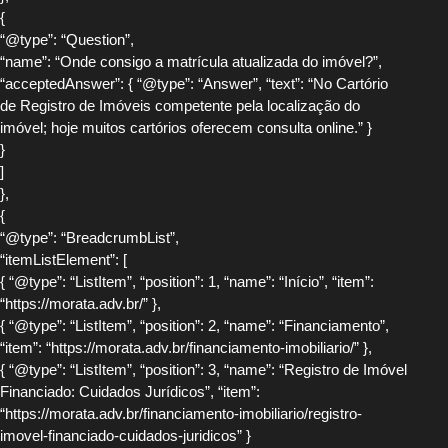
{
“@type”: “Question”,
“name”: “Onde consigo a matrícula atualizada do imóvel?”,
“acceptedAnswer”: { “@type”: “Answer”, “text”: “No Cartório
de Registro de Imóveis competente pela localização do
imóvel; hoje muitos cartórios oferecem consulta online.” }
}
]
},
{
“@type”: “BreadcrumbList”,
“itemListElement”: [
{ “@type”: “ListItem”, “position”: 1, “name”: “Início”, “item”:
“https://morata.adv.br/” },
{ “@type”: “ListItem”, “position”: 2, “name”: “Financiamento”,
“item”: “https://morata.adv.br/financiamento-imobiliario/” },
{ “@type”: “ListItem”, “position”: 3, “name”: “Registro de Imóvel
Financiado: Cuidados Jurídicos”, “item”:
“https://morata.adv.br/financiamento-imobiliario/registro-
imovel-financiado-cuidados-juridicos” }