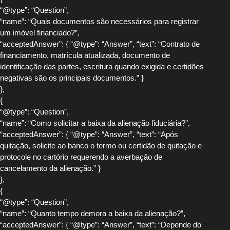
“@type”: “Question”,
“name”: “Quais documentos são necessários para registrar
um imóvel financiado?”,
“acceptedAnswer”: { “@type”: “Answer”, “text”: “Contrato de
financiamento, matrícula atualizada, documento de
identificação das partes, escritura quando exigida e certidões
negativas são os principais documentos.” }
},
{
“@type”: “Question”,
“name”: “Como solicitar a baixa da alienação fiduciária?”,
“acceptedAnswer”: { “@type”: “Answer”, “text”: “Após
quitação, solicite ao banco o termo ou certidão de quitação e
protocole no cartório requerendo a averbação de
cancelamento da alienação.” }
},
{
“@type”: “Question”,
“name”: “Quanto tempo demora a baixa da alienação?”,
“acceptedAnswer”: { “@type”: “Answer”, “text”: “Depende do