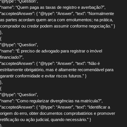
“@type”: “Question”,
“name”: “Quem paga as taxas de registro e averbação?”,
“acceptedAnswer”: { “@type”: “Answer”, “text”: “Normalmente
as partes acordam quem arca com emolumentos; na prática,
comprador ou credor podem assumir conforme negociação.” }
},
{
“@type”: “Question”,
“name”: “É preciso de advogado para registrar o imóvel
financiado?”,
“acceptedAnswer”: { “@type”: “Answer”, “text”: “Não é
estritamente obrigatório, mas é altamente recomendável para
garantir conformidade e evitar riscos futuros.” }
},
{
“@type”: “Question”,
“name”: “Como regularizar divergências na matrícula?”,
“acceptedAnswer”: { “@type”: “Answer”, “text”: “Identificar a
origem do erro, obter documentos comprobatórios e promover
retificação ou ação judicial, quando necessário.” }
},