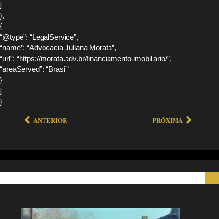
]
},
{
“@type”: “LegalService”,
“name”: “Advocacia Juliana Morata”,
“url”: “https://morata.adv.br/financiamento-imobiliario/”,
“areaServed”: “Brasil”
}
]
}
ANTERIOR
PRÓXIMA