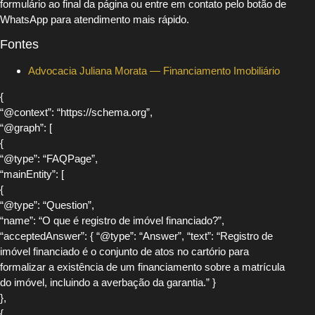
formulário ao final da página ou entre em contato pelo botão de
WhatsApp para atendimento mais rápido.
Fontes
Advocacia Juliana Morata — Financiamento Imobiliário
{
“@context”: “https://schema.org”,
“@graph”: [
{
“@type”: “FAQPage”,
“mainEntity”: [
{
“@type”: “Question”,
“name”: “O que é registro de imóvel financiado?”,
“acceptedAnswer”: { “@type”: “Answer”, “text”: “Registro de
imóvel financiado é o conjunto de atos no cartório para
formalizar a existência de um financiamento sobre a matrícula
do imóvel, incluindo a averbação da garantia.” }
},
{