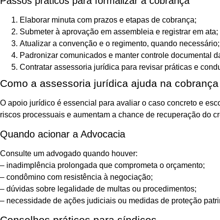
Passos práticos para formalizar a cobrança
Elaborar minuta com prazos e etapas de cobrança;
Submeter à aprovação em assembleia e registrar em ata;
Atualizar a convenção e o regimento, quando necessário;
Padronizar comunicados e manter controle documental da
Contratar assessoria jurídica para revisar práticas e cond
Como a assessoria jurídica ajuda na cobrança
O apoio jurídico é essencial para avaliar o caso concreto e e
riscos processuais e aumentam a chance de recuperação do cré
Quando acionar a Advocacia
Consulte um advogado quando houver:
– inadimplência prolongada que comprometa o orçamento;
– condômino com resistência à negociação;
– dúvidas sobre legalidade de multas ou procedimentos;
– necessidade de ações judiciais ou medidas de proteção patri
Conselhos práticos para síndicos