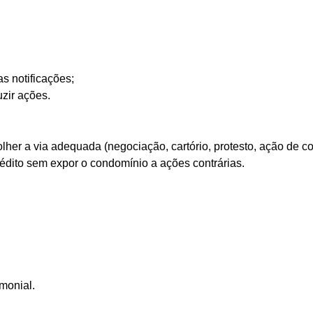
s notificações;
uzir ações.
scolher a via adequada (negociação, cartório, protesto, ação d
dito sem expor o condomínio a ações contrárias.
monial.